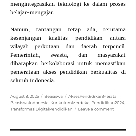
mengintegrasikan teknologi ke dalam proses
belajar-mengajar.
Namun, tantangan tetap ada, terutama
kesenjangan kualitas pendidikan antara
wilayah perkotaan dan daerah terpencil.
Pemerintah, swasta, dan masyarakat
diharapkan berkolaborasi untuk memastikan
pemerataan akses pendidikan berkualitas di
seluruh Indonesia.
Posted
Categories
Tags
August 8, 2025
Beasiswa
AksesPendidikanMerata
,
on
BeasiswaIndonesia
,
KurikulumMerdeka
,
Pendidikan2024
,
on
TransformasiDigitalPendidikan
Leave a comment
Rangkum
Pendidika
Indonesia
2024