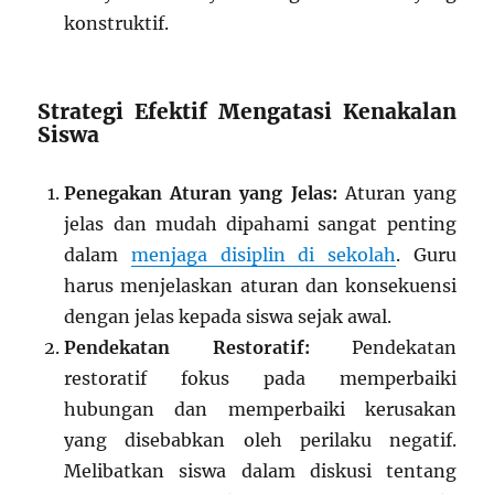
konstruktif.
Strategi Efektif Mengatasi Kenakalan
Siswa
Penegakan Aturan yang Jelas:
Aturan yang
jelas dan mudah dipahami sangat penting
dalam
menjaga disiplin di sekolah
. Guru
harus menjelaskan aturan dan konsekuensi
dengan jelas kepada siswa sejak awal.
Pendekatan Restoratif:
Pendekatan
restoratif fokus pada memperbaiki
hubungan dan memperbaiki kerusakan
yang disebabkan oleh perilaku negatif.
Melibatkan siswa dalam diskusi tentang