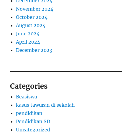
December 2024
November 2024
October 2024
August 2024
June 2024
April 2024
December 2023
Categories
Beasiswa
kasus tawuran di sekolah
pendidikan
Pendidikan SD
Uncategorized