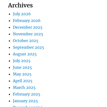
Archives
July 2026
February 2026
December 2025
November 2025
October 2025
September 2025
August 2025
July 2025
June 2025
May 2025
April 2025
March 2025
February 2025
January 2025