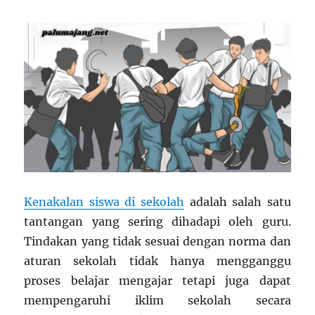
Kenakalan siswa di sekolah
adalah salah satu
tantangan yang sering dihadapi oleh guru.
Tindakan yang tidak sesuai dengan norma dan
aturan sekolah tidak hanya mengganggu
proses belajar mengajar tetapi juga dapat
mempengaruhi iklim sekolah secara