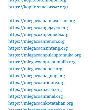
https://kopiforetomohon.org/
https://kopiforemakassar.org/
https://miegacoanahnasution.org
https://miegacoangejayan.org
https://miegacoanpemuda.org
https://miegacoanrenon.org
https://miegacoansintang.org
https://miegacoanpulaupramuka.org
https://miegacoanprabumulih.org
https://miegacoanende.org
https://miegacoanagung.org
https://miegacoantidore.org
https://miegacoanaceh.org
https://miegacoanranai.org
https://miegacoankotatahan.org