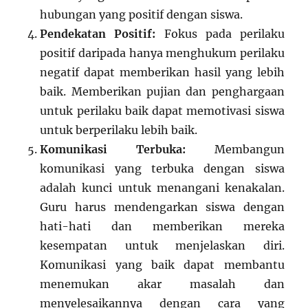
hubungan yang positif dengan siswa.
Pendekatan Positif:
Fokus pada perilaku
positif daripada hanya menghukum perilaku
negatif dapat memberikan hasil yang lebih
baik. Memberikan pujian dan penghargaan
untuk perilaku baik dapat memotivasi siswa
untuk berperilaku lebih baik.
Komunikasi Terbuka:
Membangun
komunikasi yang terbuka dengan siswa
adalah kunci untuk menangani kenakalan.
Guru harus mendengarkan siswa dengan
hati-hati dan memberikan mereka
kesempatan untuk menjelaskan diri.
Komunikasi yang baik dapat membantu
menemukan akar masalah dan
menyelesaikannya dengan cara yang