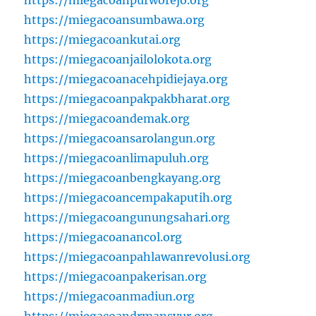
https://miegacoanpurworejo.org
https://miegacoansumbawa.org
https://miegacoankutai.org
https://miegacoanjailolokota.org
https://miegacoanacehpidiejaya.org
https://miegacoanpakpakbharat.org
https://miegacoandemak.org
https://miegacoansarolangun.org
https://miegacoanlimapuluh.org
https://miegacoanbengkayang.org
https://miegacoancempakaputih.org
https://miegacoangunungsahari.org
https://miegacoanancol.org
https://miegacoanpahlawanrevolusi.org
https://miegacoanpakerisan.org
https://miegacoanmadiun.org