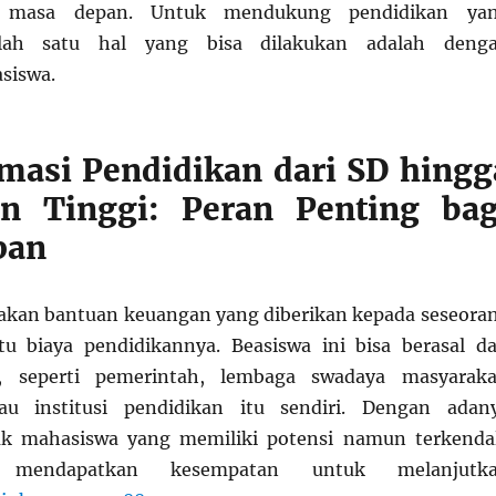
i masa depan. Untuk mendukung pendidikan ya
salah satu hal yang bisa dilakukan adalah deng
siswa.
masi Pendidikan dari SD hingg
an Tinggi: Peran Penting bag
pan
akan bantuan keuangan yang diberikan kepada seseora
 biaya pendidikannya. Beasiswa ini bisa berasal da
k, seperti pemerintah, lembaga swadaya masyaraka
au institusi pendidikan itu sendiri. Dengan adan
ak mahasiswa yang memiliki potensi namun terkenda
 mendapatkan kesempatan untuk melanjutk