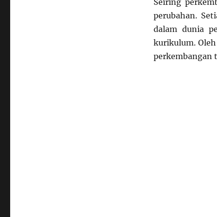
Seiring perkem
perubahan. Set
dalam dunia p
kurikulum. Oleh
perkembangan te