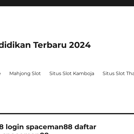
idikan Terbaru 2024
e
Mahjong Slot
Situs Slot Kamboja
Situs Slot Th
 login spaceman88 daftar