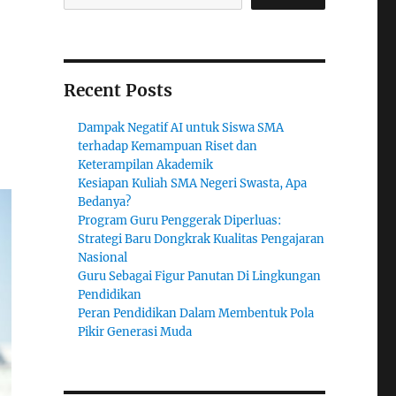
Recent Posts
Dampak Negatif AI untuk Siswa SMA
terhadap Kemampuan Riset dan
Keterampilan Akademik
Kesiapan Kuliah SMA Negeri Swasta, Apa
Bedanya?
Program Guru Penggerak Diperluas:
Strategi Baru Dongkrak Kualitas Pengajaran
Nasional
Guru Sebagai Figur Panutan Di Lingkungan
Pendidikan
Peran Pendidikan Dalam Membentuk Pola
Pikir Generasi Muda