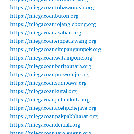
https://miegacoantobasamosir.org
https://miegacoanbuton.org
https://miegacoanrejanglebong.org
https://miegacoanasahan.org
https://miegacoanempatlawang.org
https://miegacoansimpangampek.org
https://miegacoanwatampone.org
https://miegacoanbaritoutara.org
https://miegacoanpurworejo.org
https://miegacoansumbawa.org
https://miegacoankutai.org
https://miegacoanjailolokota.org
https://miegacoanacehpidiejaya.org
https://miegacoanpakpakbharat.org
https://miegacoandemak.org
https://miegacoansarolangun.org