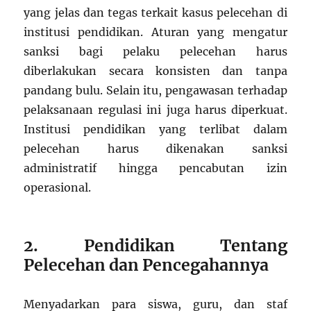
yang jelas dan tegas terkait kasus pelecehan di
institusi pendidikan. Aturan yang mengatur
sanksi bagi pelaku pelecehan harus
diberlakukan secara konsisten dan tanpa
pandang bulu. Selain itu, pengawasan terhadap
pelaksanaan regulasi ini juga harus diperkuat.
Institusi pendidikan yang terlibat dalam
pelecehan harus dikenakan sanksi
administratif hingga pencabutan izin
operasional.
2. Pendidikan Tentang
Pelecehan dan Pencegahannya
Menyadarkan para siswa, guru, dan staf