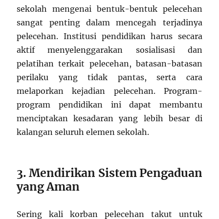
sekolah mengenai bentuk-bentuk pelecehan
sangat penting dalam mencegah terjadinya
pelecehan. Institusi pendidikan harus secara
aktif menyelenggarakan sosialisasi dan
pelatihan terkait pelecehan, batasan-batasan
perilaku yang tidak pantas, serta cara
melaporkan kejadian pelecehan. Program-
program pendidikan ini dapat membantu
menciptakan kesadaran yang lebih besar di
kalangan seluruh elemen sekolah.
3. Mendirikan Sistem Pengaduan
yang Aman
Sering kali korban pelecehan takut untuk