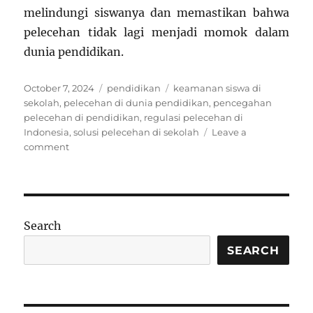
melindungi siswanya dan memastikan bahwa
pelecehan tidak lagi menjadi momok dalam
dunia pendidikan.
Posted
Categories
Tags
October 7, 2024
pendidikan
keamanan siswa di
on
sekolah
,
pelecehan di dunia pendidikan
,
pencegahan
pelecehan di pendidikan
,
regulasi pelecehan di
Indonesia
,
solusi pelecehan di sekolah
Leave a
on
comment
Solusi
Mengatasi
Pelecehan
di
Dunia
Search
Pendidikan
Indonesia
SEARCH