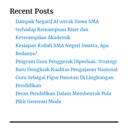
Recent Posts
Dampak Negatif AI untuk Siswa SMA
terhadap Kemampuan Riset dan
Keterampilan Akademik
Kesiapan Kuliah SMA Negeri Swasta, Apa
Bedanya?
Program Guru Penggerak Diperluas: Strategi
Baru Dongkrak Kualitas Pengajaran Nasional
Guru Sebagai Figur Panutan Di Lingkungan
Pendidikan
Peran Pendidikan Dalam Membentuk Pola
Pikir Generasi Muda