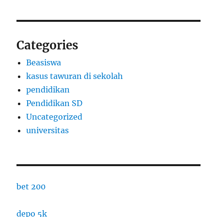
Categories
Beasiswa
kasus tawuran di sekolah
pendidikan
Pendidikan SD
Uncategorized
universitas
bet 200
depo 5k