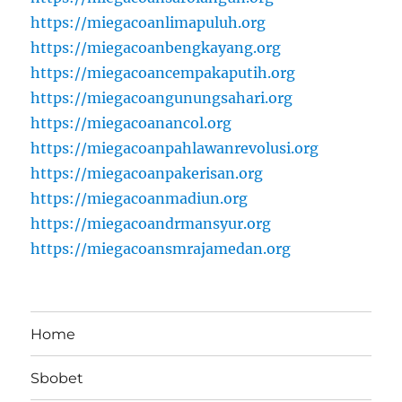
https://miegacoanlimapuluh.org
https://miegacoanbengkayang.org
https://miegacoancempakaputih.org
https://miegacoangunungsahari.org
https://miegacoanancol.org
https://miegacoanpahlawanrevolusi.org
https://miegacoanpakerisan.org
https://miegacoanmadiun.org
https://miegacoandrmansyur.org
https://miegacoansmrajamedan.org
Home
Sbobet