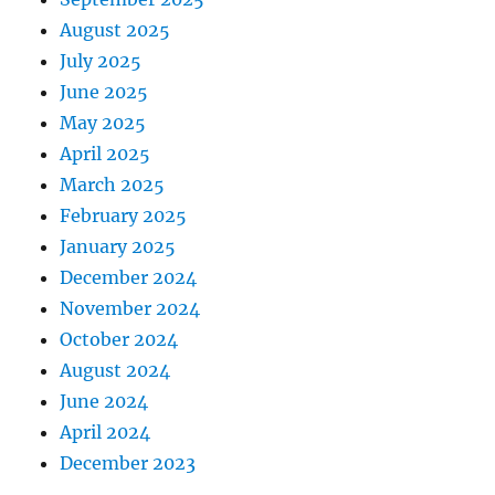
August 2025
July 2025
June 2025
May 2025
April 2025
March 2025
February 2025
January 2025
December 2024
November 2024
October 2024
August 2024
June 2024
April 2024
December 2023