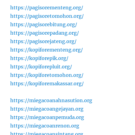
https://pagisorementeng.org/
https://pagisoretomohon.org/
https://pagisorebitung.org/
https://pagisorepadang.org/
https://pagisorejateng.org/
https://kopiforementeng.org/
https://kopiforepik.org/
https://kopiforepluit.org/
https://kopiforetomohon.org/
https://kopiforemakassar.org/
https://miegacoanahnasution.org
https://miegacoangejayan.org
https://miegacoanpemuda.org
https://miegacoanrenon.org
https://miegacoansintang.org