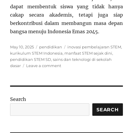
dapat membentuk siswa yang tidak hanya
cakap secara akademis, tetapi juga siap
berkontribusi dalam membangun masa depan
bangsa menuju Indonesia Emas 2045.
Posted
Categories
Tags
May 10, 2025
pendidikan
inovasi pembelajaran STEM
,
on
kurikulum STEM Indonesia
,
manfaat STEM sejak dini
,
pendidikan STEM SD
,
sains dan teknologi di sekolah
on
dasar
Leave a comment
Pendidikan
STEM
di
Sekolah
Dasar:
Search
Mengapa
Itu
SEARCH
Penting?