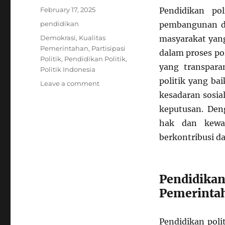
Posted
February 17, 2025
Pendidikan po
on
Categories
pendidikan
pembangunan de
Tags
Demokrasi
,
Kualitas
masyarakat yang
Pemerintahan
,
Partisipasi
dalam proses po
Politik
,
Pendidikan Politik
,
yang transparan
Politik Indonesia
politik yang b
on
Leave a comment
Mengapa
kesadaran sosia
Pendidikan
keputusan. Den
Politik
hak dan kewaj
Penting
untuk
berkontribusi d
Meningkatkan
Kualitas
Pemerintahan?
Pendidika
Pemerinta
Pendidikan pol