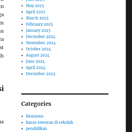
em
May 2025
April 2025
ga
March 2025
in
February 2025
an
January 2025
December 2024
ra
November 2024
at
October 2024
ih
August 2024
June 2024
April 2024
December 2023
si
Categories
Beasiswa
as
kasus tawuran di sekolah
pendidikan