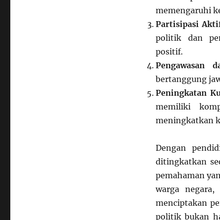
memengaruhi ke
Partisipasi Akti
politik dan p
positif.
Pengawasan da
bertanggung jaw
Peningkatan Ku
memiliki komp
meningkatkan k
Dengan pendidi
ditingkatkan se
pemahaman yang
warga negara,
menciptakan pem
politik bukan h