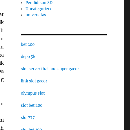
Pendidikan SD
Uncategorized
at
universitas
ik
ih
an
bet 200
an
ka
depo 5k
ik
slot server thailand super gacor
ya
ng
link slot gacor
olympus slot
in
slot bet 200
slot777
mi
ah
slot bet 100