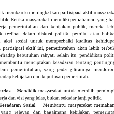
tik membantu meningkatkan partisipasi aktif masyarak
litik. Ketika masyarakat memiliki pemahaman yang ba
erja pemerintahan dan kebijakan publik, mereka leb
k terlibat dalam diskusi politik, pemilu, atau bahk
m aksi sosial untuk memperbaiki kualitas kehidup
partisipasi aktif ini, pemerintahan akan lebih terbu
erhadap kebutuhan rakyat. Selain itu, pendidikan polit
 membantu menciptakan kesadaran tentang pentingn
dalam pemerintahan, yang pada gilirannya mendoro
hadap kebijakan dan keputusan pemerintah.
erdas
– Mendidik masyarakat untuk memilih pemimp
ja dan visi yang jelas, bukan sekadar janji politik.
esadaran Sosial
– Membantu masyarakat memaha
ik yang relevan dan bagaimana kebijakan pemerint