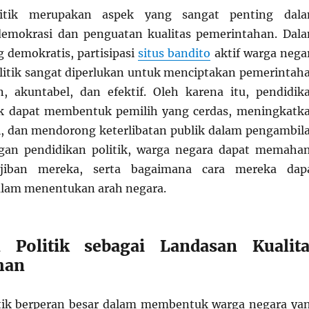
litik merupakan aspek yang sangat penting dal
mokrasi dan penguatan kualitas pemerintahan. Dal
 demokratis, partisipasi
situs bandito
aktif warga nega
litik sangat diperlukan untuk menciptakan pemerintah
, akuntabel, dan efektif. Oleh karena itu, pendidik
aik dapat membentuk pemilih yang cerdas, meningkatk
l, dan mendorong keterlibatan publik dalam pengambil
gan pendidikan politik, warga negara dapat memaha
iban mereka, serta bagaimana cara mereka dap
alam menentukan arah negara.
n Politik sebagai Landasan Kualita
han
itik berperan besar dalam membentuk warga negara ya