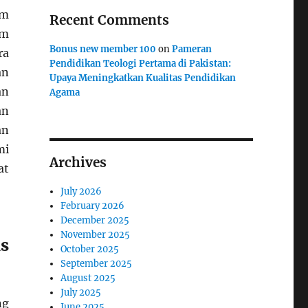
am
Recent Comments
am
Bonus new member 100
on
Pameran
ra
Pendidikan Teologi Pertama di Pakistan:
an
Upaya Meningkatkan Kualitas Pendidikan
an
Agama
an
an
mi
Archives
at
July 2026
February 2026
December 2025
November 2025
s
October 2025
September 2025
August 2025
July 2025
ng
June 2025