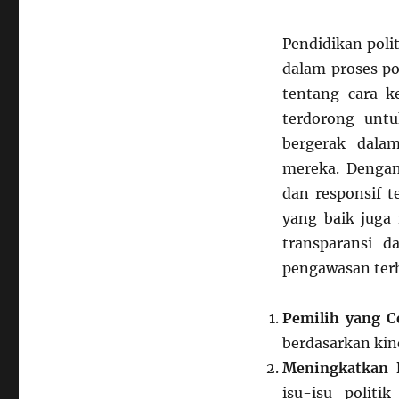
Pendidikan poli
dalam proses po
tentang cara k
terdorong untu
bergerak dala
mereka. Dengan 
dan responsif t
yang baik juga
transparansi 
pengawasan ter
Pemilih yang C
berdasarkan kiner
Meningkatkan K
isu-isu polit