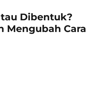
atau Dibentuk?
n Mengubah Cara