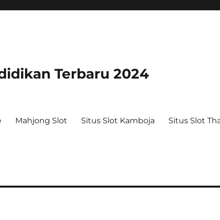
idikan Terbaru 2024
e
Mahjong Slot
Situs Slot Kamboja
Situs Slot Th