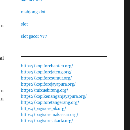
mahjong slot
slot
an
slot gacor 777
al
https://kopiforebanten.org/
https://kopiforejateng.org/
https://kopiforesumut.org/
https://kopiforejayapura.org/
in
https://mixuebitung.org/
https://kopikenanganjayapura.org/
an
https://kopiforetangerang.org/
https://pagisorepik.org/
https://pagisoremakassar.org/
https://pagisorejakarta.org/