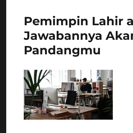
Pemimpin Lahir 
Jawabannya Aka
Pandangmu