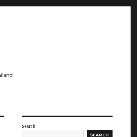
ailand
Search
SEARCH