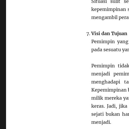
Situasi sulit 
kepemimpinan se
mengambil pera
Visi dan Tujuan
Pemimpin yang 
pada sesuatu yan
Pemimpin tidak
menjadi pemim
menghadapi ta
Kepemimpinan bu
milik mereka ya
keras. Jadi, ji
sejati bukan ha
menjadi.