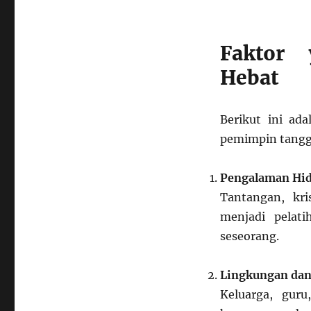
Faktor
Hebat
Berikut ini ad
pemimpin tanggu
Pengalaman Hi
Tantangan, kri
menjadi pelat
seseorang.
Lingkungan da
Keluarga, gur