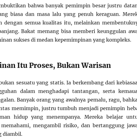
mbuktikan bahwa banyak pemimpin besar justru data
akang biasa dan masa lalu yang penuh keraguan. Mere
an dengan semua kualitas itu, melainkan membentukn
 panjang. Bakat memang bisa memberi keunggulan awa
aminan sukses di medan kepemimpinan yang kompleks.
an Itu Proses, Bukan Warisan
kan sesuatu yang statis. Ia berkembang dari kebiasa
angguhan dalam menghadapi tantangan, serta kemau
gagalan. Banyak orang yang awalnya pemalu, ragu, bahk
antas memimpin, justru tumbuh menjadi pemimpin heb
aman hidup yang menempanya. Mereka belajar unt
 memahami, mengambil risiko, dan bertanggung jaw
g diambil.