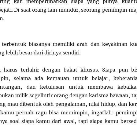
sering kali memperlihatkan siapa yang punya kualit
jati. Di saat orang lain mundur, seorang pemimpin ma
n.
terbentuk biasanya memiliki arah dan keyakinan ku
g lebih besar dari dirinya sendiri.
 harus terlahir dengan bakat khusus. Siapa pun bi
pin, selama ada kemauan untuk belajar, keberani
ntangan, dan ketulusan untuk membawa kebaika
kan milik segelintir orang dengan karisma bawaan, ta
ng mau dibentuk oleh pengalaman, nilai hidup, dan ker
ka kamu pernah ragu bisa memimpin, ingatlah: pemimp
nya soal siapa kamu dari awal, tapi siapa kamu bersed