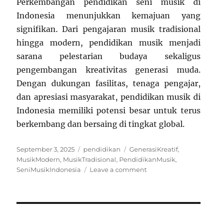
Perkembangan pendidikan seni musik di
Indonesia menunjukkan kemajuan yang
signifikan. Dari pengajaran musik tradisional
hingga modern, pendidikan musik menjadi
sarana pelestarian budaya sekaligus
pengembangan kreativitas generasi muda.
Dengan dukungan fasilitas, tenaga pengajar,
dan apresiasi masyarakat, pendidikan musik di
Indonesia memiliki potensi besar untuk terus
berkembang dan bersaing di tingkat global.
Posted
Categories
Tags
September 3, 2025
pendidikan
GenerasiKreatif
,
on
MusikModern
,
MusikTradisional
,
PendidikanMusik
,
on
SeniMusikIndonesia
Leave a comment
Perkembangan
Pendidikan
Seni
Musik