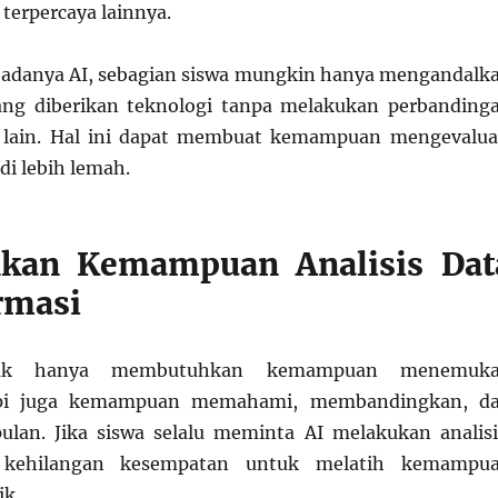
erpercaya lainnya.
adanya AI, sebagian siswa mungkin hanya mengandalk
ang diberikan teknologi tanpa melakukan perbanding
lain. Hal ini dapat membuat kemampuan mengevalua
di lebih lemah.
kan Kemampuan Analisis Dat
rmasi
tidak hanya membutuhkan kemampuan menemuk
tapi juga kemampuan memahami, membandingkan, d
lan. Jika siswa selalu meminta AI melakukan analisi
 kehilangan kesempatan untuk melatih kemampu
ik.