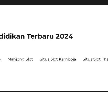
idikan Terbaru 2024
e
Mahjong Slot
Situs Slot Kamboja
Situs Slot Th