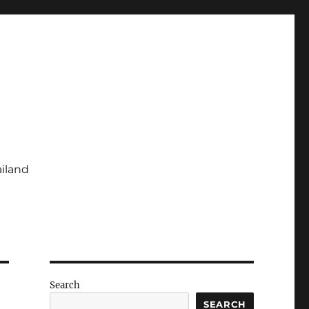
ailand
Search
SEARCH