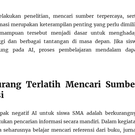
kukan penelitian, mencari sumber terpercaya, ser
asi merupakan keterampilan penting yang perlu dimili
mampuan tersebut menjadi dasar untuk menghada
ggi dan berbagai tantangan di masa depan. Jika sis
ntung pada AI, proses pembelajaran mendalam dap
urang Terlatih Mencari Sumbe
i
pak negatif AI untuk siswa SMA adalah berkurangn
ukan pencarian informasi secara mandiri. Dalam kegiat
a seharusnya belajar mencari referensi dari buku, jurna