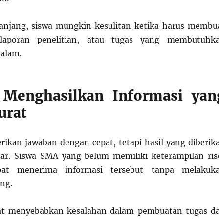
anjang, siswa mungkin kesulitan ketika harus membu
 laporan penelitian, atau tugas yang membutuhk
alam.
o Menghasilkan Informasi yan
urat
ikan jawaban dengan cepat, tetapi hasil yang diberik
nar. Siswa SMA yang belum memiliki keterampilan ris
at menerima informasi tersebut tanpa melakuk
ng.
pat menyebabkan kesalahan dalam pembuatan tugas d