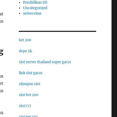
Pendidikan SD
Uncategorized
at
universitas
an
bet 200
g
depo 5k
slot server thailand super gacor
link slot gacor
an
et
olympus slot
an
slot bet 200
slot777
an
slot bet 100