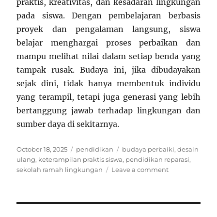
praktis, kreativitas, dan kesadaran lingkungan
pada siswa. Dengan pembelajaran berbasis
proyek dan pengalaman langsung, siswa
belajar menghargai proses perbaikan dan
mampu melihat nilai dalam setiap benda yang
tampak rusak. Budaya ini, jika dibudayakan
sejak dini, tidak hanya membentuk individu
yang terampil, tetapi juga generasi yang lebih
bertanggung jawab terhadap lingkungan dan
sumber daya di sekitarnya.
Posted
Categories
Tags
October 18, 2025
pendidikan
budaya perbaiki
,
desain
on
ulang
,
keterampilan praktis siswa
,
pendidikan reparasi
,
on
sekolah ramah lingkungan
Leave a comment
Pendidikan
Reparasi
&
Desain