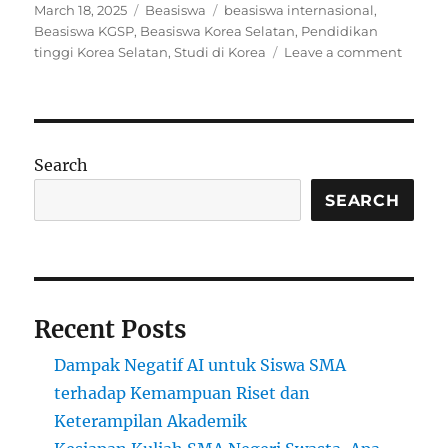
Posted
Categories
Tags
March 18, 2025
Beasiswa
beasiswa internasional
,
on
Beasiswa KGSP
,
Beasiswa Korea Selatan
,
Pendidikan
on
tinggi Korea Selatan
,
Studi di Korea
Leave a comment
Beasis
Korea
Gover
Schola
Progr
Search
(KGSP)
Pelua
SEARCH
Studi
di
Korea
Selata
Recent Posts
Dampak Negatif AI untuk Siswa SMA
terhadap Kemampuan Riset dan
Keterampilan Akademik