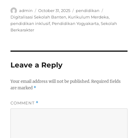
Author
Posted
Categories
Tags
admin
October 31, 2025
pendidikan
on
Digitalisasi Sekolah Banten
,
Kurikulum Merdeka
,
pendidikan inklusif
,
Pendidikan Yogyakarta
,
Sekolah
Berkarakter
Leave a Reply
Your email address will not be published.
Required fields
are marked
*
COMMENT
*