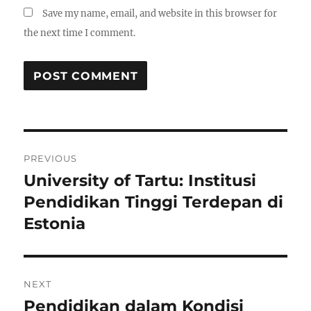
Save my name, email, and website in this browser for
the next time I comment.
Post
PREVIOUS
navigation
University of Tartu: Institusi
Previous
post:
Pendidikan Tinggi Terdepan di
Estonia
NEXT
Pendidikan dalam Kondisi
Next