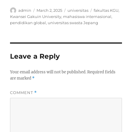
Author
Posted
Categories
Tags
admin
March 2, 2025
universitas
fakultas KGU
,
on
Kwansei Gakuin University
,
mahasiswa internasional
,
pendidikan global
,
universitas swasta Jepang
Leave a Reply
Your email address will not be published.
Required fields
are marked
*
COMMENT
*